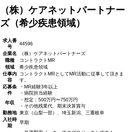
（株）ケアネットパートナー
ズ（希少疾患領域）
求人番
44596
号
企業名
（株）ケアネットパートナーズ
職種
コントラクトMR
領域
希少疾患領域
仕事内
コントラクトMRとしてMR活動に従事して頂きま
容
す。
応募条
・MR経験3年以上
件
・病院担当経験
・想定：500万円〜750万円
年収
・その他残業代、期末決算賞与
勤務地
東京（山梨一部）、埼玉新潟、三重岐阜
入社時
早期
期